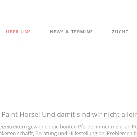
ÜBER UNS
NEWS & TERMINE
ZUCHT
Vorstand
News
Zuchtprog
Termine
Ergebnisse
Newsletter
Ausschreib
Futurity
Paint Horse! Und damit sind wir nicht allei
izeitreitern gewinnen die bunten Pferde immer mehr an Popu
hkeiten schafft, Beratung und Hilfestellung bei Problemen b