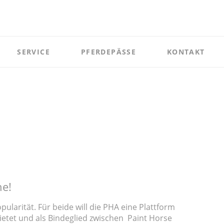
Nav
üb
SERVICE
PFERDEPÄSSE
KONTAKT
ramm
Ausschreibungen & Formulare
ungen & Formulare
ne!
larität. Für beide will die PHA eine Plattform
ietet und als Bindeglied zwischen Paint Horse