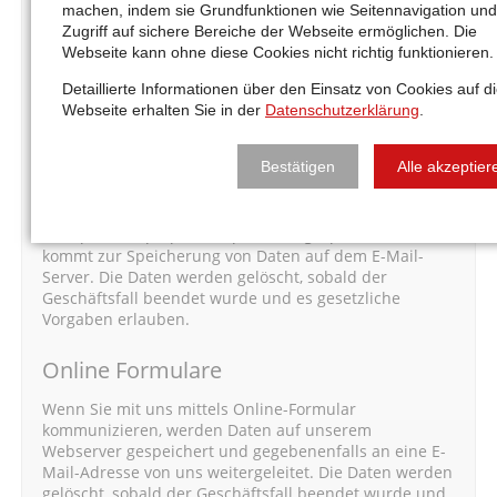
machen, indem sie Grundfunktionen wie Seitennavigation und
gespeichert. Außerdem können Daten wie Name und
Zugriff auf sichere Bereiche der Webseite ermöglichen. Die
Telefonnummer im Anschluss per E-Mail versendet
Webseite kann ohne diese Cookies nicht richtig funktionieren.
und zur Anfragebeantwortung gespeichert werden.
Die Daten werden gelöscht, sobald der Geschäftsfall
Detaillierte Informationen über den Einsatz von Cookies auf d
beendet wurde und es gesetzliche Vorgaben erlauben.
Webseite erhalten Sie in der
Datenschutzerklärung
.
E-Mail
Bestätigen
Alle akzeptier
Wenn Sie mit uns per E-Mail kommunizieren, werden
Daten gegebenenfalls auf dem jeweiligen Endgerät
(Computer, Laptop, Smartphone,…) gespeichert und es
kommt zur Speicherung von Daten auf dem E-Mail-
Server. Die Daten werden gelöscht, sobald der
Geschäftsfall beendet wurde und es gesetzliche
Vorgaben erlauben.
Online Formulare
Wenn Sie mit uns mittels Online-Formular
kommunizieren, werden Daten auf unserem
Webserver gespeichert und gegebenenfalls an eine E-
Mail-Adresse von uns weitergeleitet. Die Daten werden
gelöscht, sobald der Geschäftsfall beendet wurde und