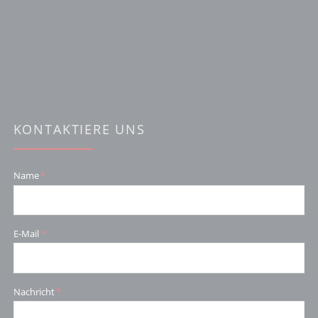
KONTAKTIERE UNS
Pflichtfeld
Name
*
Pflichtfeld
E-Mail
*
Pflichtfeld
Nachricht
*