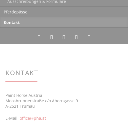
Ausschreibungen & Formulare
Pferdepässe
Kontakt
Twitter
LinkedIn
Instagram
Facebook
RSS-
Feed
KONTAKT
Paint Horse Austria
Moosbrunnerstraße c/o Ahorngasse 9
A-2521 Trumau
E-Mail:
office@pha.at