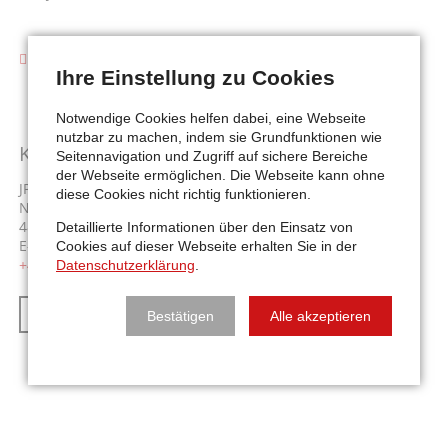
Kosten:
Ihre Einstellung zu Cookies
Vergünstigt für Mitglieder der Paint Horse Austria
Notwendige Cookies helfen dabei, eine Webseite
nutzbar zu machen, indem sie Grundfunktionen wie
Kontakt:
Seitennavigation und Zugriff auf sichere Bereiche
der Webseite ermöglichen. Die Webseite kann ohne
JP Stables
diese Cookies nicht richtig funktionieren.
Nindorf 24
4870 Pfaffing, Austria
Detaillierte Informationen über den Einsatz von
E-Mail:
office@jp-stables.com
Cookies auf dieser Webseite erhalten Sie in der
+43 699 17277721
Datenschutzerklärung
.
ZUR TERMIN-ÜBERSICHT
Bestätigen
Alle akzeptieren