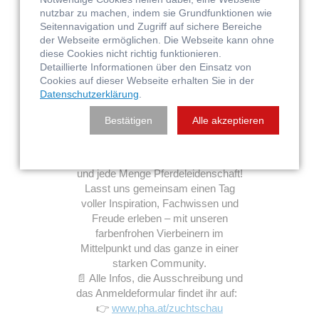
die unsere bunte Pferderasse lieben!
nutzbar zu machen, indem sie Grundfunktionen wie
Eine erfahrene Zuchtrichterin der
Seitennavigation und Zugriff auf sichere Bereiche
DQHA Deutschland
wird die
der Webseite ermöglichen. Die Webseite kann ohne
Bewertungen übernehmen – fachlich
diese Cookies nicht richtig funktionieren.
Detaillierte Informationen über den Einsatz von
top und mit viel Herz fürs Paint
Cookies auf dieser Webseite erhalten Sie in der
Horse.
Datenschutzerklärung
.
Was euch erwartet:
✨ Eintragungen von Hengsten und
Bestätigen
Alle akzeptieren
Stuten ins Zuchtbuch
✨ Fohlenbewertungen
✨ Austausch, Fragen, Vernetzung
und jede Menge Pferdeleidenschaft!
Lasst uns gemeinsam einen Tag
voller Inspiration, Fachwissen und
Freude erleben – mit unseren
farbenfrohen Vierbeinern im
Mittelpunkt und das ganze in einer
starken Community.
📄 Alle Infos, die Ausschreibung und
das Anmeldeformular findet ihr auf:
👉
www.pha.at/zuchtschau